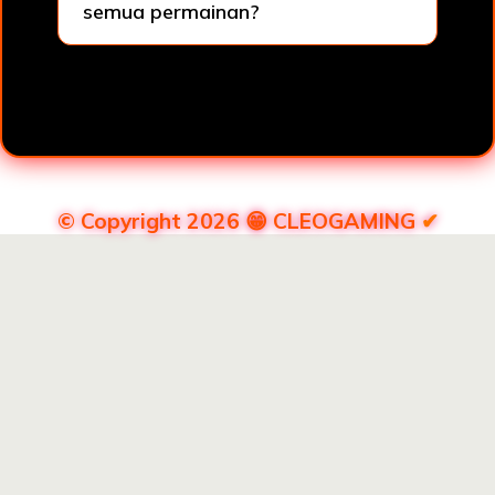
semua permainan?
© Copyright 2026 😁
CLEOGAMING
✔