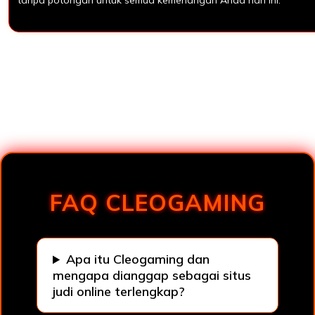
tanpa potongan untuk semua kemenangan Anda hari ini.
Loading...
FAQ CLEOGAMING
Apa itu Cleogaming dan
mengapa dianggap sebagai situs
judi online terlengkap?